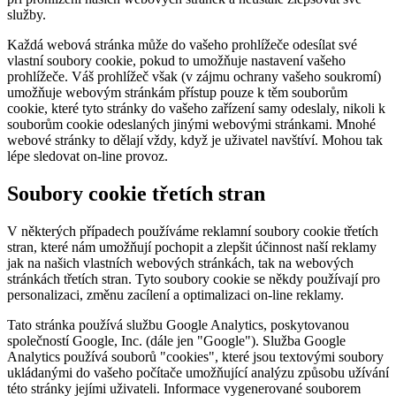
služby.
Každá webová stránka může do vašeho prohlížeče odesílat své
vlastní soubory cookie, pokud to umožňuje nastavení vašeho
prohlížeče. Váš prohlížeč však (v zájmu ochrany vašeho soukromí)
umožňuje webovým stránkám přístup pouze k těm souborům
cookie, které tyto stránky do vašeho zařízení samy odeslaly, nikoli k
souborům cookie odeslaných jinými webovými stránkami. Mnohé
webové stránky to dělají vždy, když je uživatel navštíví. Mohou tak
lépe sledovat on-line provoz.
Soubory cookie třetích stran
V některých případech používáme reklamní soubory cookie třetích
stran, které nám umožňují pochopit a zlepšit účinnost naší reklamy
jak na našich vlastních webových stránkách, tak na webových
stránkách třetích stran. Tyto soubory cookie se někdy používají pro
personalizaci, změnu zacílení a optimalizaci on-line reklamy.
Tato stránka používá službu Google Analytics, poskytovanou
společností Google, Inc. (dále jen "Google"). Služba Google
Analytics používá souborů "cookies", které jsou textovými soubory
ukládanými do vašeho počítače umožňující analýzu způsobu užívání
této stránky jejími uživateli. Informace vygenerované souborem