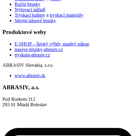
Ruční brusky
Nýtovací nářadí
Tryskací kabiny
a
tryskací materiály
Strojní pásové brusky
Produktové weby
E-SHOP – široký výběr, snadný nákup
pasove-brusky-abrasiv.cz
tryskani-abrasiv.cz
ABRASIV Slovakia, s.r.o.
www.abrasiv.sk
ABRASIV, a.s.
Pod Borkem 312
293 01 Mladá Boleslav