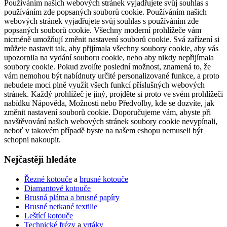
Používáním našich webových stránek vyjadřujete svůj souhlas s
používáním zde popsaných souborů cookie. Používáním našich
webových stránek vyjadřujete svůj souhlas s používáním zde
popsaných souborů cookie. Všechny moderní prohlížeče vám
nicméně umožňují změnit nastavení souborů cookie. Svá zařízení si
můžete nastavit tak, aby přijímala všechny soubory cookie, aby vás
upozornila na vydání souboru cookie, nebo aby nikdy nepřijímala
soubory cookie. Pokud zvolíte poslední možnost, znamená to, že
vám nemohou být nabídnuty určité personalizované funkce, a proto
nebudete moci plně využít všech funkcí příslušných webových
stránek. Každý prohlížeč je jiný, projděte si proto ve svém prohlížeči
nabídku Nápověda, Možnosti nebo Předvolby, kde se dozvíte, jak
změnit nastavení souborů cookie. Doporučujeme vám, abyste při
navštěvování našich webových stránek soubory cookie nevypínali,
neboť v takovém případě byste na našem eshopu nemuseli být
schopni nakoupit.
Nejčastěji hledáte
Řezné kotouče
a
brusné kotouče
Diamantové kotouče
Brusná plátna a brusné papíry
Brusné netkané textilie
Leštící kotouče
Technické frézy
a
vrtáky