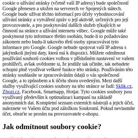
cookie o užívání stránky (včetně vaší IP adresy) bude společností
Google přenesen a uložen na serverech ve Spojených státech.
Google bude užívat těchto informací pro účely vyhodnocování
užívání stránky a vytváření zpráv o její aktivitě, určených pro její
provozovatele, a pro poskytování dalších služeb týkajících se
činností na stránce a užívání internetu vůbec. Google může také
poskytnout tyto informace třetím osobám, bude-li to požadováno
zákonem nebo budu-li takovéto třetí osoby zpracovávat tyto
informace pro Google. Google nebude spojovat vaší IP adresu s
jakýmikoli jinými daty, která má k dispozici. Můžete odmítnout
používání souborů cookies volbou v příslušném nastavení ve vašem
prohlížeči, avšak uvědomte si, že jestliže tak učiníte, tak nebudete
schopni plně využívat veškeré funkce této stránky. Používáním této
stránky souhlasíte se zpracováváním údajů o vás společností
Google, a to způsobem a k účelu shora uvedeným. Mezi další
služby využívající cookies soubory na této stránce se řadí:
Sklik.cz
,
Zbozi.cz
, Facebook, Smartsapp, Hotjar. Tyto cookies soubory jsou
využívaný především k optimalizaci kampaní na základě
anonymních dat. Kompletní seznam externích nástrojů a jejich účel,
naleznete ve Vašem účtu pod záložkou Soukromí. Pokud nevlastníte
účet, obraťte se prosím na provozovatele e-shopu.
Jak odmítnout soubory cookie?