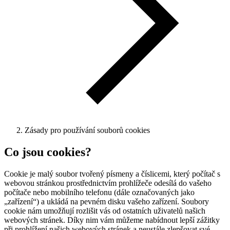
Zásady pro používání souborů cookies
Co jsou cookies?
Cookie je malý soubor tvořený písmeny a číslicemi, který počítač s
webovou stránkou prostřednictvím prohlížeče odesílá do vašeho
počítače nebo mobilního telefonu (dále označovaných jako
„zařízení“) a ukládá na pevném disku vašeho zařízení. Soubory
cookie nám umožňují rozlišit vás od ostatních uživatelů našich
webových stránek. Díky nim vám můžeme nabídnout lepší zážitky
při prohlížení našich webových stránek a neustále zlepšovat své