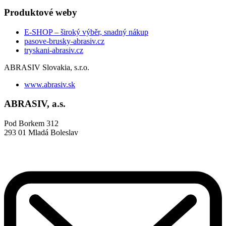
Produktové weby
E-SHOP – široký výběr, snadný nákup
pasove-brusky-abrasiv.cz
tryskani-abrasiv.cz
ABRASIV Slovakia, s.r.o.
www.abrasiv.sk
ABRASIV, a.s.
Pod Borkem 312
293 01 Mladá Boleslav