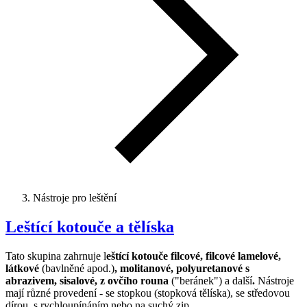
Nástroje pro leštění
Leštící kotouče a tělíska
Tato skupina zahrnuje l
eštící kotouče filcové, filcové lamelové,
látkové
(bavlněné apod.)
, molitanové, polyuretanové s
abrazivem, sisalové, z ovčího rouna
("beránek") a další
.
Nástroje
mají různé provedení - se stopkou (stopková tělíska), se středovou
dírou, s rychloupínáním nebo na suchý zip.