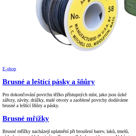
E-shop
Brusné a leštící pásky a šňůry
Pro dokončování povrchu těžko přístupných míst, jako jsou úzké
zářezy, závity, drážky, malé otvory a zaoblené povrchy dodáváme
brusné a leštící šňůry a pásky.
Brusné mřížky
Brusné mřížky nacházejí uplatnění při broušení barev, laků, tmelů,