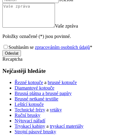
Vaše zpráva
Položky označené (*) jsou povinné.
Souhlasím se
zpracováním osobních údajů
*
Odeslat
Recaptcha
Nejčastěji hledáte
Řezné kotouče
a
brusné kotouče
Diamantové kotouče
Brusná plátna a brusné papíry
Brusné netkané textilie
Leštící kotouče
Technické frézy
a
vrtáky
Ruční brusky
Nýtovací nářadí
Tryskací kabiny
a
tryskací materiály
Strojní pásové brusky