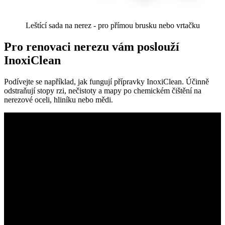
Leštící sada na nerez - pro přímou brusku nebo vrtačku
Pro renovaci nerezu vám poslouží
InoxiClean
Podívejte se například, jak fungují přípravky InoxiClean. Účinně
odstraňují stopy rzi, nečistoty a mapy po chemickém čištění na
nerezové oceli, hliníku nebo mědi.