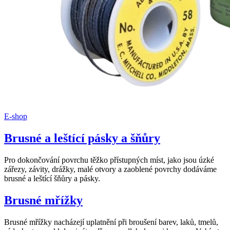
E-shop
Brusné a leštící pásky a šňůry
Pro dokončování povrchu těžko přístupných míst, jako jsou úzké
zářezy, závity, drážky, malé otvory a zaoblené povrchy dodáváme
brusné a leštící šňůry a pásky.
Brusné mřížky
Brusné mřížky nacházejí uplatnění při broušení barev, laků, tmelů,