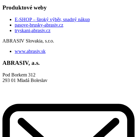
Produktové weby
E-SHOP – široký výběr, snadný nákup
pasove-brusky-abrasiv.cz
tryskani-abrasiv.cz
ABRASIV Slovakia, s.r.o.
www.abrasiv.sk
ABRASIV, a.s.
Pod Borkem 312
293 01 Mladá Boleslav