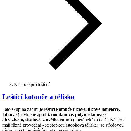
Nástroje pro leštění
Leštící kotouče a tělíska
Tato skupina zahrnuje l
eštící kotouče filcové, filcové lamelové,
látkové
(bavlněné apod.)
, molitanové, polyuretanové s
abrazivem, sisalové, z ovčího rouna
("beránek") a další
.
Nástroje
mají různé provedení - se stopkou (stopková tělíska), se středovou
dírou, s rychloupínáním nebo na suchý zip.