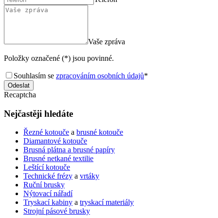
Vaše zpráva
Položky označené (*) jsou povinné.
Souhlasím se
zpracováním osobních údajů
*
Odeslat
Recaptcha
Nejčastěji hledáte
Řezné kotouče
a
brusné kotouče
Diamantové kotouče
Brusná plátna a brusné papíry
Brusné netkané textilie
Leštící kotouče
Technické frézy
a
vrtáky
Ruční brusky
Nýtovací nářadí
Tryskací kabiny
a
tryskací materiály
Strojní pásové brusky