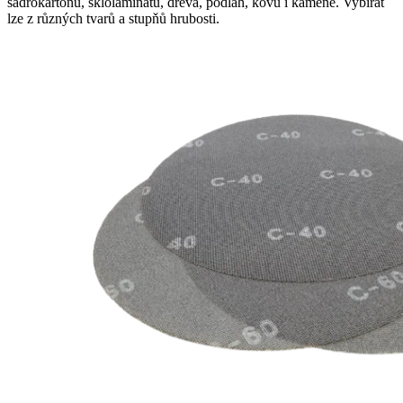
sádrokartonu, sklolaminátu, dřeva, podlah, kovu i kamene. Vybírat
lze z různých tvarů a stupňů hrubosti.