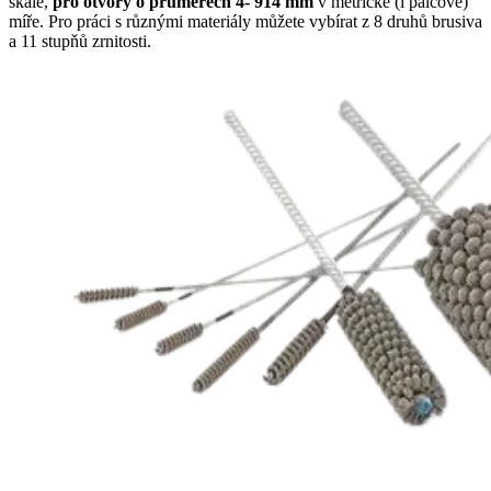
škále,
pro otvory o průměrech 4- 914
mm
v metrické (i palcové)
míře. Pro práci s různými materiály můžete vybírat z 8 druhů brusiva
a 11 stupňů zrnitosti.