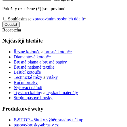
Položky označené (*) jsou povinné.
Souhlasím se
zpracováním osobních údajů
*
Odeslat
Recaptcha
Nejčastěji hledáte
Řezné kotouče
a
brusné kotouče
Diamantové kotouče
Brusná plátna a brusné papíry
Brusné netkané textilie
Leštící kotouče
Technické frézy
a
vrtáky
Ruční brusky
Nýtovací nářadí
Tryskací kabiny
a
tryskací materiály
Strojní pásové brusky
Produktové weby
E-SHOP – široký výběr, snadný nákup
pasove-brusky-abrasiv.cz