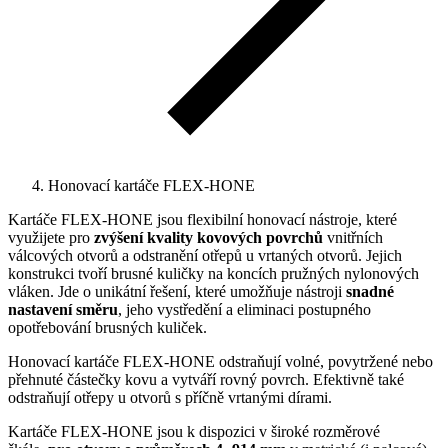
Honovací kartáče FLEX-HONE
Kartáče FLEX-HONE jsou flexibilní honovací nástroje, které
využijete pro
zvýšení kvality kovových povrchů
vnitřních
válcových otvorů a odstranění otřepů u vrtaných otvorů. Jejich
konstrukci tvoří brusné kuličky na koncích pružných nylonových
vláken. Jde o unikátní řešení, které umožňuje nástroji
snadné
nastavení směru
, jeho vystředění a eliminaci postupného
opotřebování brusných kuliček.
Honovací kartáče FLEX-HONE odstraňují volné, povytržené nebo
přehnuté částečky kovu a vytváří rovný povrch. Efektivně také
odstraňují otřepy u otvorů s příčně vrtanými dírami.
Kartáče FLEX-HONE jsou k dispozici v široké rozměrové